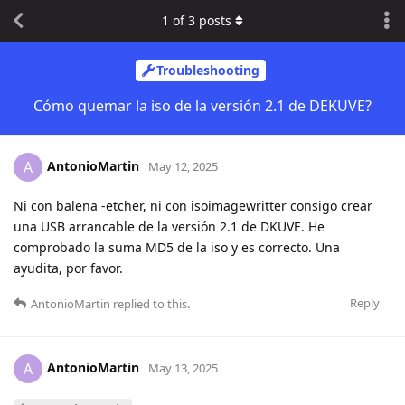
1
of
3
posts
Troubleshooting
Cómo quemar la iso de la versión 2.1 de DEKUVE?
AntonioMartin
A
May 12, 2025
Ni con balena -etcher, ni con isoimagewritter consigo crear
una USB arrancable de la versión 2.1 de DKUVE. He
comprobado la suma MD5 de la iso y es correcto. Una
ayudita, por favor.
Reply
AntonioMartin
replied to this.
AntonioMartin
A
May 13, 2025